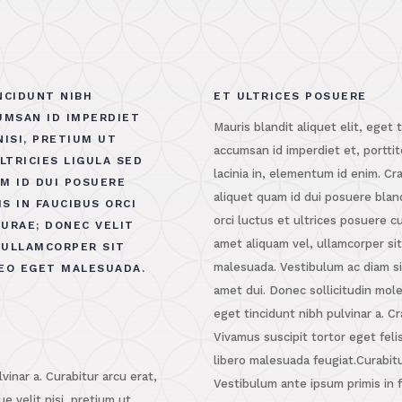
NCIDUNT NIBH
ET ULTRICES POSUERE
CUMSAN ID IMPERDIET
Mauris blandit aliquet elit, eget 
NISI, PRETIUM UT
accumsan id imperdiet et, porttit
LTRICIES LIGULA SED
lacinia in, elementum id enim. Cr
M ID DUI POSUERE
aliquet quam id dui posuere bland
S IN FAUCIBUS ORCI
orci luctus et ultrices posuere c
CURAE; DONEC VELIT
amet aliquam vel, ullamcorper si
 ULLAMCORPER SIT
malesuada. Vestibulum ac diam s
EO EGET MALESUADA.
amet dui. Donec sollicitudin mole
eget tincidunt nibh pulvinar a. Cr
Vivamus suscipit tortor eget felis
libero malesuada feugiat.Curabitu
lvinar a. Curabitur arcu erat,
Vestibulum ante ipsum primis in f
e velit nisi, pretium ut