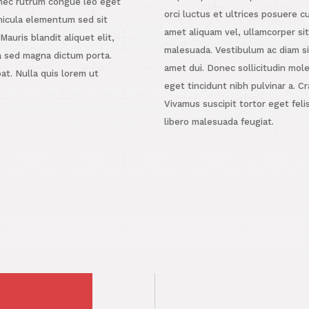
onec rutrum congue leo eget
orci luctus et ultrices posuere c
hicula elementum sed sit
amet aliquam vel, ullamcorper si
auris blandit aliquet elit,
malesuada. Vestibulum ac diam s
ula sed magna dictum porta.
amet dui. Donec sollicitudin mole
pat. Nulla quis lorem ut
eget tincidunt nibh pulvinar a. Cr
Vivamus suscipit tortor eget felis
libero malesuada feugiat.