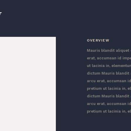
W
OVERVIEW
Mauris blandit aliquet 
erat, accumsan id imper
ut lacinia in, elementu
dictum Mauris blandit a
arcu erat, accumsan id 
pretium ut lacinia in, 
dictum Mauris blandit a
arcu erat, accumsan id 
pretium ut lacinia in,