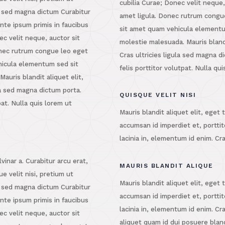
cubilia Curae; Donec velit neque,
la sed magna dictum Curabitur
amet ligula. Donec rutrum congu
nte ipsum primis in faucibus
sit amet quam vehicula elementum
ec velit neque, auctor sit
molestie malesuada. Mauris blandit
onec rutrum congue leo eget
Cras ultricies ligula sed magna d
hicula elementum sed sit
felis porttitor volutpat. Nulla qu
auris blandit aliquet elit,
ula sed magna dictum porta.
QUISQUE VELIT NISI
pat. Nulla quis lorem ut
Mauris blandit aliquet elit, eget 
accumsan id imperdiet et, porttit
lacinia in, elementum id enim. Cr
lvinar a. Curabitur arcu erat,
MAURIS BLANDIT ALIQUE
e velit nisi, pretium ut
Mauris blandit aliquet elit, eget 
la sed magna dictum Curabitur
accumsan id imperdiet et, porttit
nte ipsum primis in faucibus
lacinia in, elementum id enim. Cr
ec velit neque, auctor sit
aliquet quam id dui posuere bland