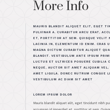
More Info
MAURIS BLANDIT ALIQUET ELIT, EGET TI
PULVINAR A. CURABITUR ARCU ERAT, AC
ET, PORTTITOR AT SEM. QUISQUE VELIT 
LACINIA IN, ELEMENTUM ID ENIM. CRAS U
MAGNA DICTUM CURABITUR ALIQUET QUA
BLANDIT. VESTIBULUM ANTE IPSUM PRIMI
LUCTUS ET ULTRICES POSUERE CUBILIA 
NEQUE, AUCTOR SIT AMET ALIQUAM VEL,
AMET LIGULA. DONEC RUTRUM CONGUE L
VESTIBULUM AC DIAM SIT AMET
LOREM IPSUM DOLOR
Mauris blandit aliquet elit, eget tincidunt nibh pu
accumsan id imperdiet et, porttitor at sem. Quisqu